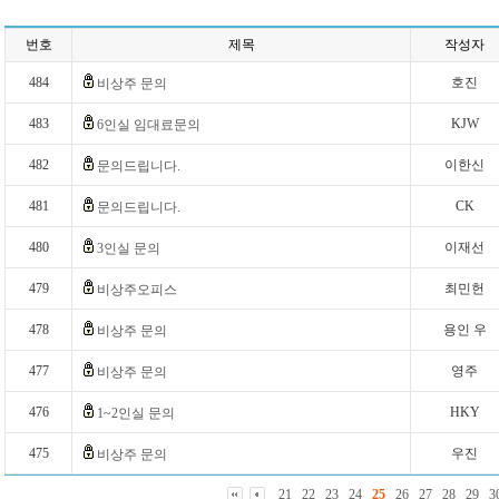
번호
제목
작성자
484
호진
비상주 문의
483
KJW
6인실 임대료문의
482
이한신
문의드립니다.
481
CK
문의드립니다.
480
이재선
3인실 문의
479
최민헌
비상주오피스
478
용인 우
비상주 문의
477
영주
비상주 문의
476
HKY
1~2인실 문의
475
우진
비상주 문의
21
22
23
24
25
26
27
28
29
3