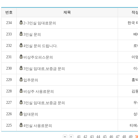
번호
제목
작
234
한국 
2~3인실 임대료문의
233
베
3인실 문의
232
로
4인실 문의 드립니다.
231
이
비상주오피스문의
230
이
3인실 임대료,보증금 문의
229
홍
입주문의
228
김
비상주 사용료문의
227
우
3인실 임대료,보증금 문의
226
성
임대문의
225
티에
4인실 사용료문의
41
42
43
44
45
46
47
48
49
5